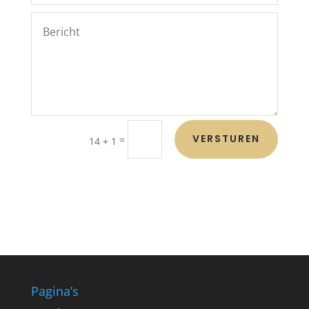
VERSTUREN
=
14 + 1
Pagina’s